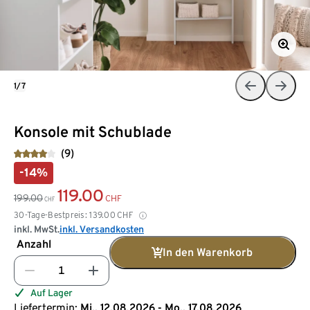
1/7
Konsole mit Schublade
(9)
-14%
119.00
199.00
CHF
CHF
30-Tage-Bestpreis:
139.00
CHF
inkl. MwSt.
inkl. Versandkosten
Anzahl
In den Warenkorb
Auf Lager
Liefertermin:
Mi., 12.08.2026 - Mo., 17.08.2026