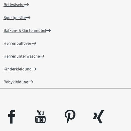
Bettwäsche
Sportgeräte
Balkon- & Gartenmöbel
Herrenpullover
Herrenunterwäsche
Kinderkleidung
Babykleidung
facebook
youtube
pinterest
xing