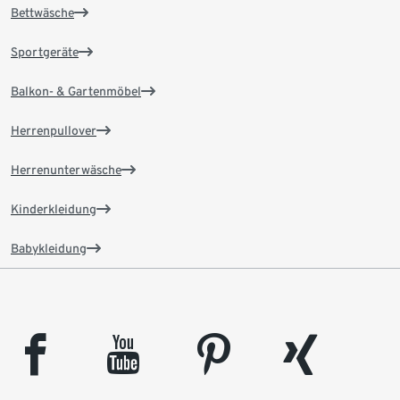
Bettwäsche
Sportgeräte
Balkon- & Gartenmöbel
Herrenpullover
Herrenunterwäsche
Kinderkleidung
Babykleidung
facebook
youtube
pinterest
xing