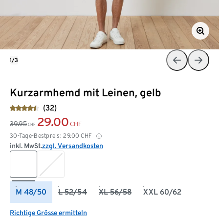
1/3
Kurzarmhemd mit Leinen, gelb
(32)
29.00
39.95
CHF
CHF
30-Tage-Bestpreis:
29.00
CHF
inkl. MwSt.
zzgl. Versandkosten
M 48/50
L 52/54
XL 56/58
XXL 60/62
Richtige Grösse ermitteln