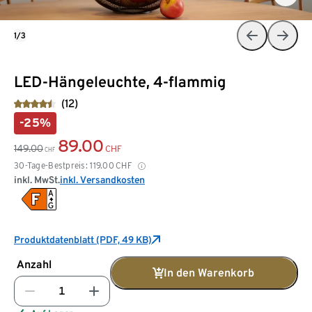
1/3
LED-Hängeleuchte, 4-flammig
(12)
-25%
89.00
149.00
CHF
CHF
30-Tage-Bestpreis:
119.00
CHF
inkl. MwSt.
inkl. Versandkosten
Produktdatenblatt (PDF, 49 KB)
Anzahl
In den Warenkorb