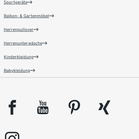
Sportgeräte
Balkon- & Gartenmöbel
Herrenpullover
Herrenunterwäsche
Kinderkleidung
Babykleidung
facebook
youtube
pinterest
xing