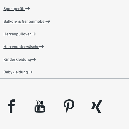
Sportgeräte
Balkon- & Gartenmöbel
Herrenpullover
Herrenunterwäsche
Kinderkleidung
Babykleidung
facebook
youtube
pinterest
xing