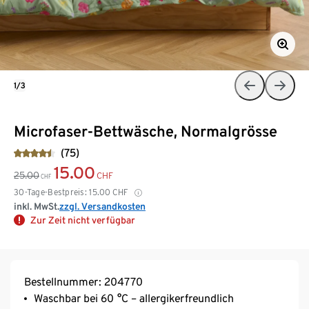
1/3
Microfaser-Bettwäsche, Normalgrösse
(75)
15.00
25.00
CHF
CHF
30-Tage-Bestpreis:
15.00
CHF
inkl. MwSt.
zzgl. Versandkosten
Zur Zeit nicht verfügbar
Bestellnummer: 204770
Waschbar bei 60 °C – allergikerfreundlich