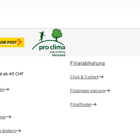
Filialabholung
nd ab 40 CHF
Click & Collect
en
Filialreservierung
Filialfinder
ner
e ändern