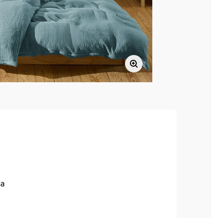
ca
en.