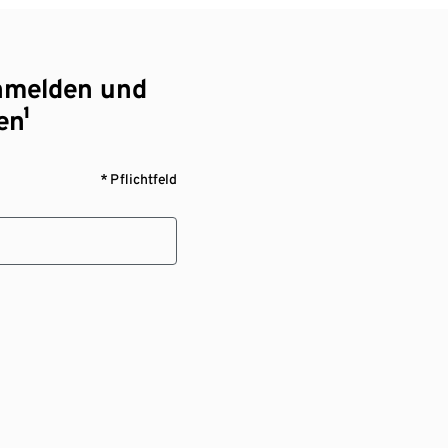
nmelden und
en¹
* Pflichtfeld