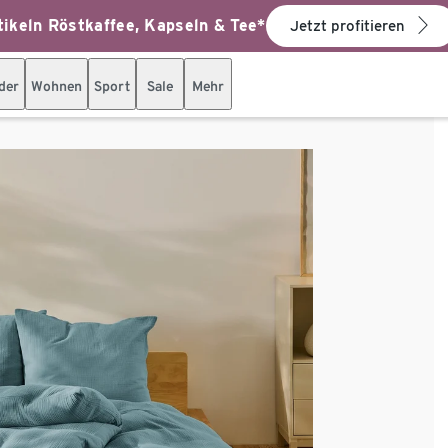
ikeln Röstkaffee, Kapseln & Tee*
Jetzt profitieren
der
Wohnen
Sport
Sale
Mehr