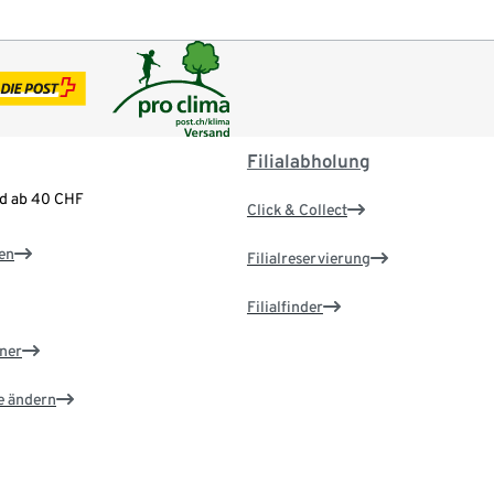
Filialabholung
nd ab 40 CHF
Click & Collect
en
Filialreservierung
Filialfinder
ner
e ändern