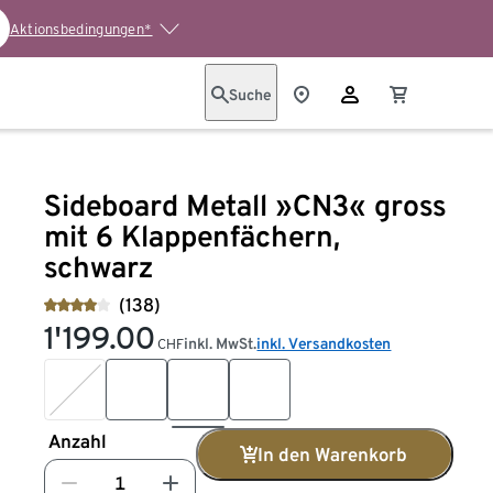
Aktionsbedingungen*
Suche
Sideboard Metall »CN3« gross
mit 6 Klappenfächern,
schwarz
(138)
1'199.00
inkl. MwSt.
inkl. Versandkosten
CHF
Anzahl
In den Warenkorb