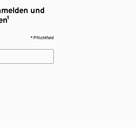
nmelden und
en¹
* Pflichtfeld