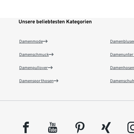
Unsere beliebtesten Kategorien
Damenmode
Damenbluse
Damenschmuck
Damenunter
Damenpullover
Damenhose
Damensporthosen
Damenschuh
facebook
youtube
pinterest
xing
insta