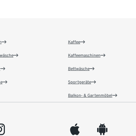
n
Kaffee
wäsche
Kaffeemaschinen
n
Bettwäsche
e
Sportgeräte
Balkon- & Gartenmöbel
gram
appleinc
android