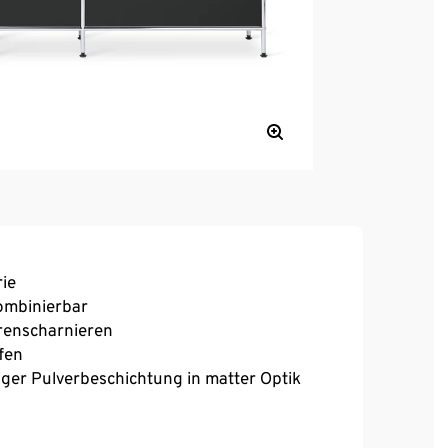
ie
kombinierbar
erenscharnieren
fen
iger Pulverbeschichtung in matter Optik
ren Kunststofffüssen für einen festen Stand