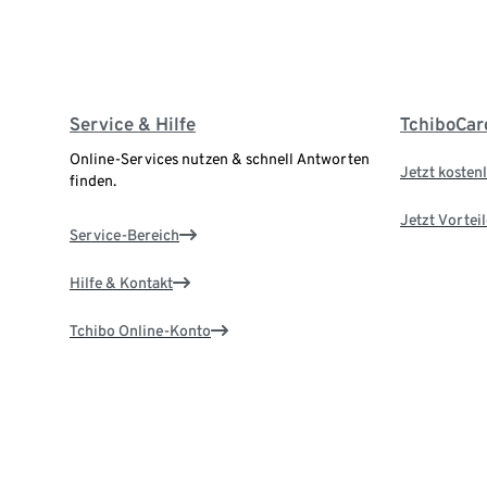
Service & Hilfe
TchiboCar
Online-Services nutzen & schnell Antworten
Jetzt kostenl
finden.
Jetzt Vortei
Service-Bereich
Hilfe & Kontakt
Tchibo Online-Konto