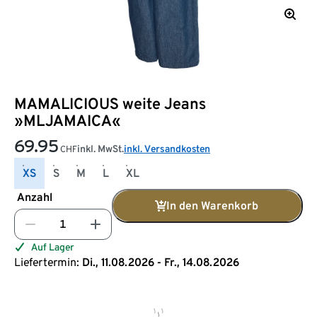
MAMALICIOUS weite Jeans
»MLJAMAICA«
69.95
inkl. MwSt.
inkl. Versandkosten
CHF
XS
S
M
L
XL
Anzahl
In den Warenkorb
Auf Lager
Liefertermin:
Di., 11.08.2026 - Fr., 14.08.2026