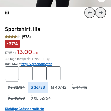
1/5
Sportshirt, lila
(578)
-27%
13.00
17.95
CHF
CHF
30-Tage-Bestpreis:
17.95
CHF
inkl. MwSt.
zzgl. Versandkosten
XS 32/34
S 36/38
M 40/42
L 44/46
XL 48/50
XXL 52/54
Richtige Grösse ermitteln