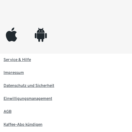
appleinc
android
Service & Hilfe
Impressum
Datenschutz und Sicherheit
Einwilligungsmanagement
AGB
Kaffee-Abo kündigen