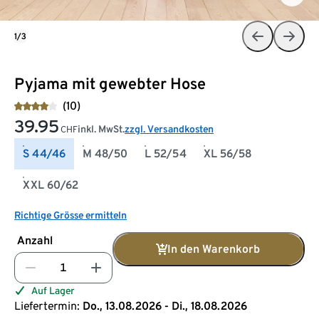
1/3
Pyjama mit gewebter Hose
(10)
39.95
inkl. MwSt.
zzgl. Versandkosten
CHF
S 44/46
M 48/50
L 52/54
XL 56/58
XXL 60/62
Richtige Grösse ermitteln
Anzahl
In den Warenkorb
Auf Lager
Liefertermin:
Do., 13.08.2026 - Di., 18.08.2026