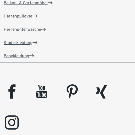
Balkon- & Gartenmöbel
Herrenpullover
Herrenunterwäsche
Kinderkleidung
Babykleidung
facebook
youtube
pinterest
xing
instagram