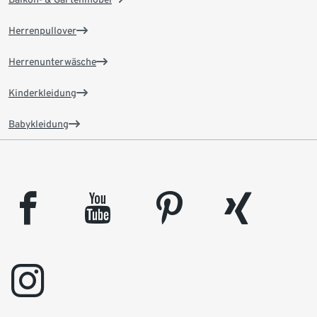
Herrenpullover
Herrenunterwäsche
Kinderkleidung
Babykleidung
facebook
youtube
pinterest
xing
instagram