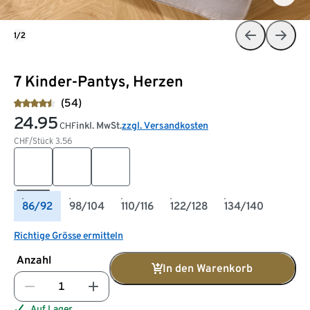
1/2
7 Kinder-Pantys, Herzen
(54)
24.95
inkl. MwSt.
zzgl. Versandkosten
CHF
CHF/Stück
3.56
86/92
98/104
110/116
122/128
134/140
Richtige Grösse ermitteln
Anzahl
In den Warenkorb
Auf Lager