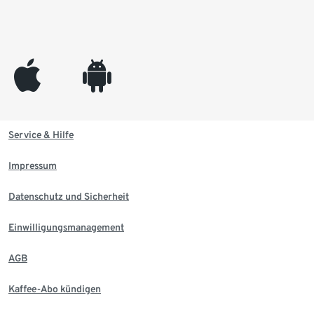
appleinc
android
Service & Hilfe
Impressum
Datenschutz und Sicherheit
Einwilligungsmanagement
AGB
Kaffee-Abo kündigen