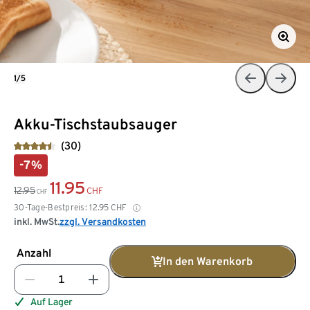
1/5
Akku-Tischstaubsauger
(30)
-7%
11.95
12.95
CHF
CHF
30-Tage-Bestpreis:
12.95
CHF
inkl. MwSt.
zzgl. Versandkosten
Anzahl
In den Warenkorb
Auf Lager