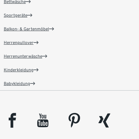
Bettwäsche
Sportgeräte
Balkon- & Gartenmöbel
Herrenpullover
Herrenunterwäsche
Kinderkleidung
Babykleidung
facebook
youtube
pinterest
xing