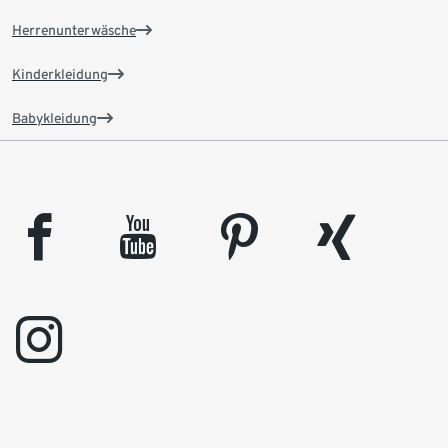
Herrenunterwäsche
Kinderkleidung
Babykleidung
facebook
youtube
pinterest
xing
instagram