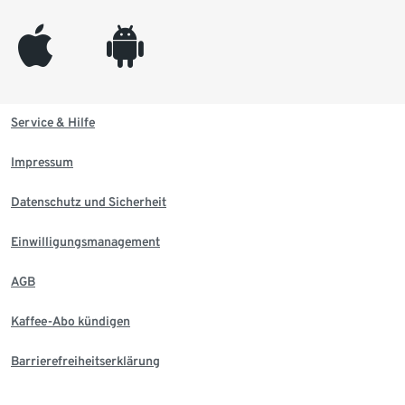
appleinc
android
Service & Hilfe
Impressum
Datenschutz und Sicherheit
Einwilligungsmanagement
AGB
Kaffee-Abo kündigen
Barrierefreiheitserklärung