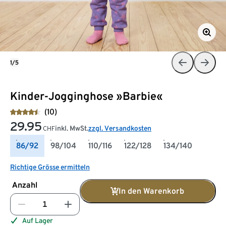
1/5
Kinder-Jogginghose »Barbie«
(10)
29.95
inkl. MwSt.
zzgl. Versandkosten
CHF
86/92
98/104
110/116
122/128
134/140
Richtige Grösse ermitteln
Anzahl
In den Warenkorb
Auf Lager