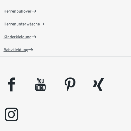
Herrenpullover
Herrenunterwäsche
Kinderkleidung
Babykleidung
facebook
youtube
pinterest
xing
instagram