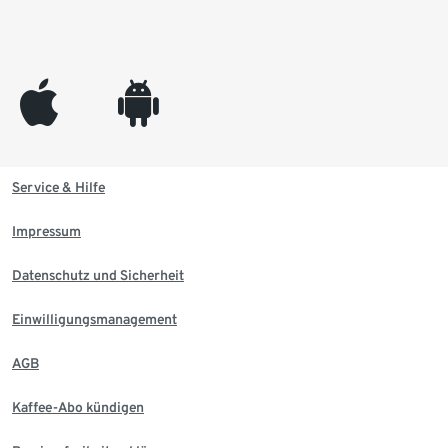
appleinc
android
Service & Hilfe
Impressum
Datenschutz und Sicherheit
Einwilligungsmanagement
AGB
Kaffee-Abo kündigen