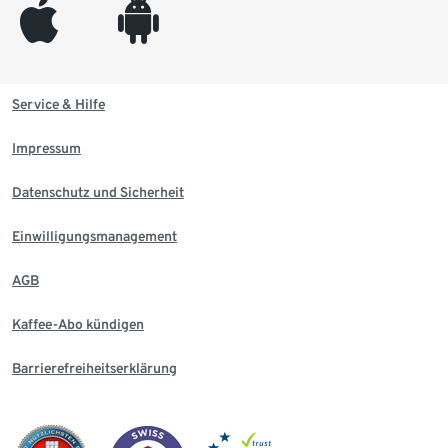
appleinc
android
Service & Hilfe
Impressum
Datenschutz und Sicherheit
Einwilligungsmanagement
AGB
Kaffee-Abo kündigen
Barrierefreiheitserklärung