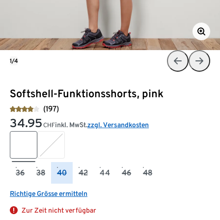
1/4
Softshell-Funktionsshorts, pink
(197)
34.95
inkl. MwSt.
zzgl. Versandkosten
CHF
36
38
40
42
44
46
48
Richtige Grösse ermitteln
Zur Zeit nicht verfügbar