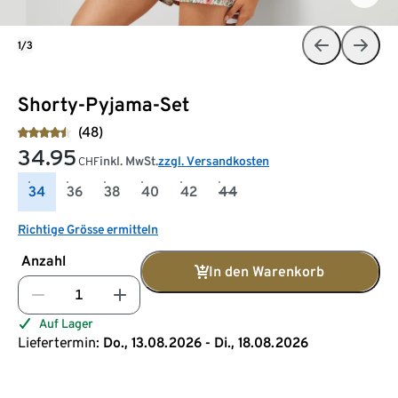
1/3
Shorty-Pyjama-Set
(48)
34.95
inkl. MwSt.
zzgl. Versandkosten
CHF
34
36
38
40
42
44
Richtige Grösse ermitteln
Anzahl
In den Warenkorb
Auf Lager
Liefertermin:
Do., 13.08.2026 - Di., 18.08.2026