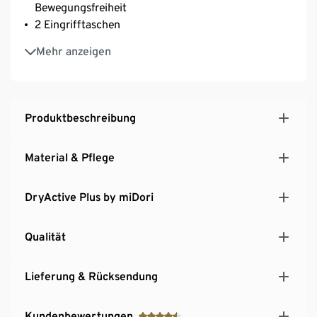
Bewegungsfreiheit
2 Eingrifftaschen
1 Gesässtasche
Mehr anzeigen
Leichtes, elastisches und strapazierfähiges Material
– optimal für Outdooraktivitäten
Mit recyceltem Material
Produktbeschreibung
Material & Pflege
DryActive Plus by miDori
Qualität
Lieferung & Rücksendung
Kundenbewertungen