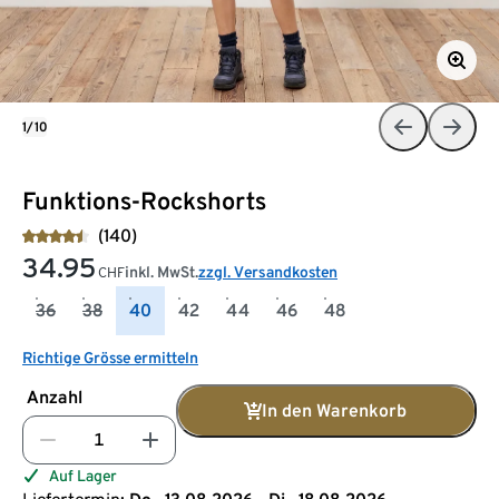
1/10
Funktions-Rockshorts
(140)
34.95
inkl. MwSt.
zzgl. Versandkosten
CHF
36
38
40
42
44
46
48
Richtige Grösse ermitteln
Anzahl
In den Warenkorb
Auf Lager