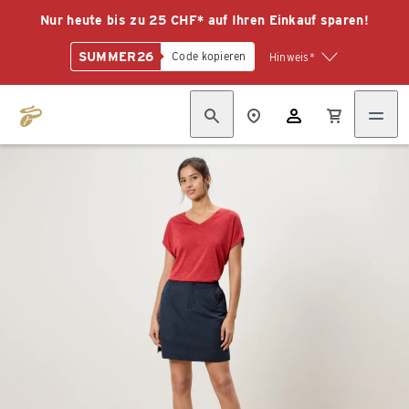
Nur heute bis zu 25 CHF* auf Ihren Einkauf sparen!
SUMMER26
Code kopieren
Hinweis*