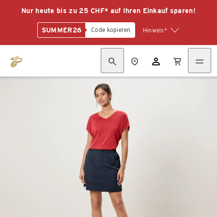
Nur heute bis zu 25 CHF* auf Ihren Einkauf sparen!
SUMMER26
Code kopieren
Hinweis*