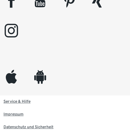
facebook
youtube
pinterest
xing
instagram
appleinc
android
Service & Hilfe
Impressum
Datenschutz und Sicherheit