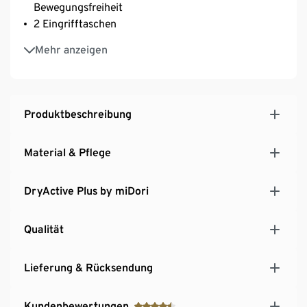
Bewegungsfreiheit
2 Eingrifftaschen
1 Gesässtasche
Mehr anzeigen
Leichtes, elastisches und strapazierfähiges Material
– optimal für Outdooraktivitäten
Mit recyceltem Material
Produktbeschreibung
Material & Pflege
DryActive Plus by miDori
Qualität
Lieferung & Rücksendung
Kundenbewertungen