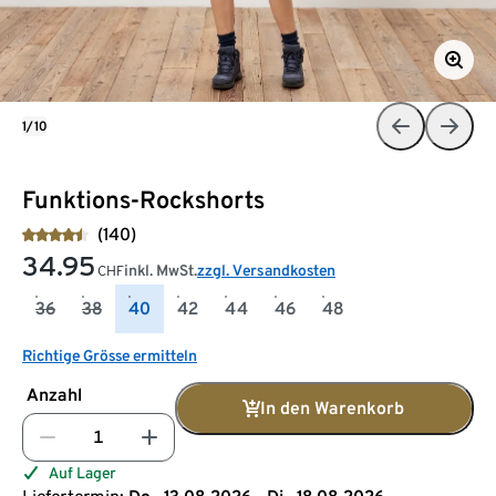
1/10
Funktions-Rockshorts
(140)
34.95
inkl. MwSt.
zzgl. Versandkosten
CHF
36
38
40
42
44
46
48
Richtige Grösse ermitteln
Anzahl
In den Warenkorb
Auf Lager