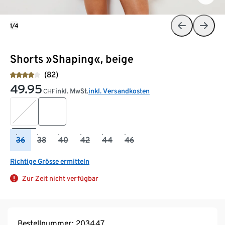
1/4
Shorts »Shaping«, beige
(82)
49.95
inkl. MwSt.
inkl. Versandkosten
CHF
36
38
40
42
44
46
Richtige Grösse ermitteln
Zur Zeit nicht verfügbar
Bestellnummer: 203447