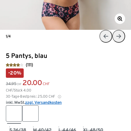
1/4
5 Pantys, blau
(111)
-20%
20.00
34.95
CHF
CHF
CHF/Stück
4.00
30-Tage-Bestpreis:
25.00
CHF
inkl. MwSt.
zzgl. Versandkosten
S 36/38
M 40/42
L 44/46
XL 48/50