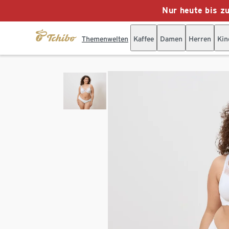
Nur heute bis z
Themenwelten
Kaffee
Damen
Herren
Kin