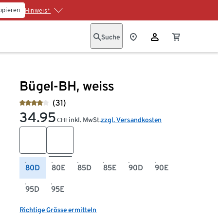
opieren
Hinweis*
Suche
Bügel-BH, weiss
(31)
34.95
inkl. MwSt.
zzgl. Versandkosten
CHF
80D
80E
85D
85E
90D
90E
95D
95E
Richtige Grösse ermitteln