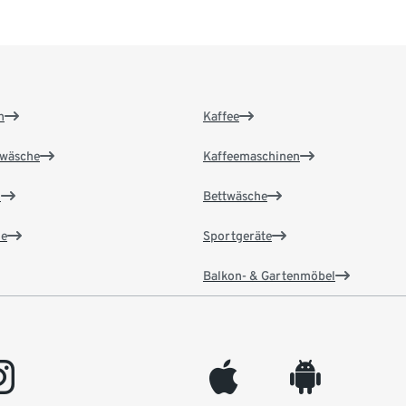
n
Kaffee
wäsche
Kaffeemaschinen
n
Bettwäsche
e
Sportgeräte
Balkon- & Gartenmöbel
gram
appleinc
android