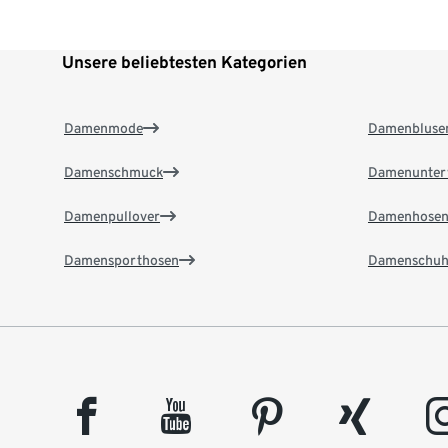
Unsere beliebtesten Kategorien
Damenmode
Damenbluse
Damenschmuck
Damenunter
Damenpullover
Damenhose
Damensporthosen
Damenschuh
facebook
youtube
pinterest
xing
insta