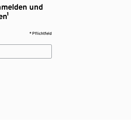
nmelden und
en¹
* Pflichtfeld