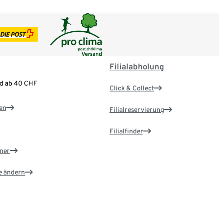
Filialabholung
nd ab 40 CHF
Click & Collect
en
Filialreservierung
Filialfinder
ner
e ändern