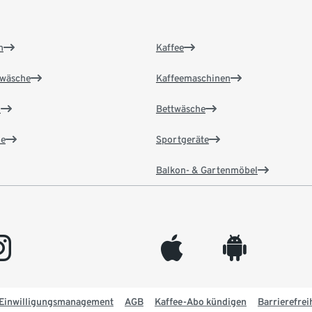
n
Kaffee
wäsche
Kaffeemaschinen
n
Bettwäsche
e
Sportgeräte
Balkon- & Gartenmöbel
gram
appleinc
android
Einwilligungsmanagement
AGB
Kaffee-Abo kündigen
Barrierefrei