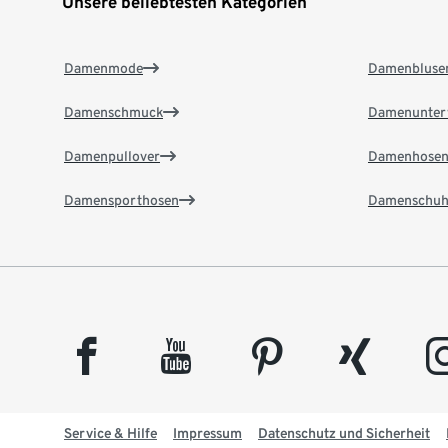
Unsere beliebtesten Kategorien
Damenmode
Damenbluse
Damenschmuck
Damenunter
Damenpullover
Damenhose
Damensporthosen
Damenschuh
facebook
youtube
pinterest
xing
insta
Service & Hilfe
Impressum
Datenschutz und Sicherheit