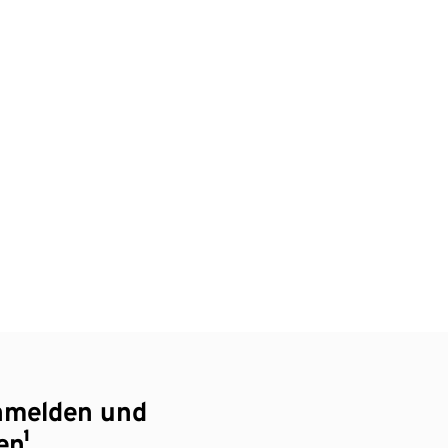
nmelden und
en¹