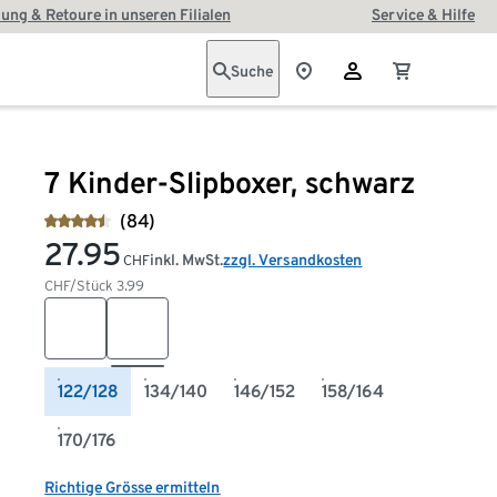
ung & Retoure in unseren Filialen
Service & Hilfe
Suche
7 Kinder-Slipboxer, schwarz
(84)
27.95
inkl. MwSt.
zzgl. Versandkosten
CHF
CHF/Stück
3.99
122/128
134/140
146/152
158/164
170/176
Richtige Grösse ermitteln