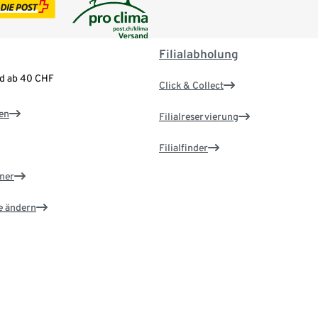
Filialabholung
nd ab 40 CHF
Click & Collect
en
Filialreservierung
Filialfinder
ner
e ändern