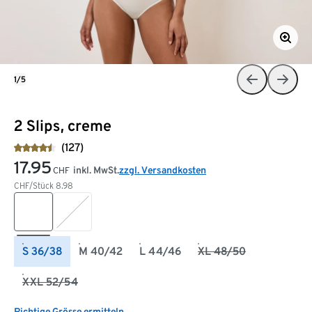
1/5
2 Slips, creme
(127)
17.95
inkl. MwSt.
zzgl. Versandkosten
CHF
CHF/Stück
8.98
S 36/38
M 40/42
L 44/46
XL 48/50
XXL 52/54
Richtige Grösse ermitteln