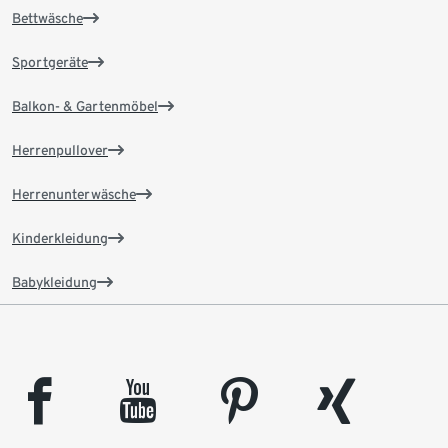
Bettwäsche
Sportgeräte
Balkon- & Gartenmöbel
Herrenpullover
Herrenunterwäsche
Kinderkleidung
Babykleidung
facebook
youtube
pinterest
xing