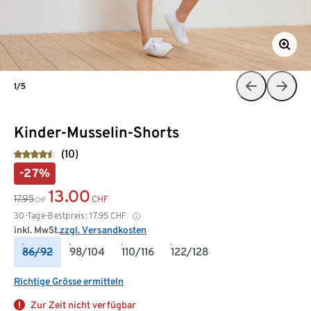
1/5
Kinder-Musselin-Shorts
(10)
-27%
13.00
17.95
CHF
CHF
30-Tage-Bestpreis:
17.95
CHF
inkl. MwSt.
zzgl. Versandkosten
86/92
98/104
110/116
122/128
Richtige Grösse ermitteln
Zur Zeit nicht verfügbar