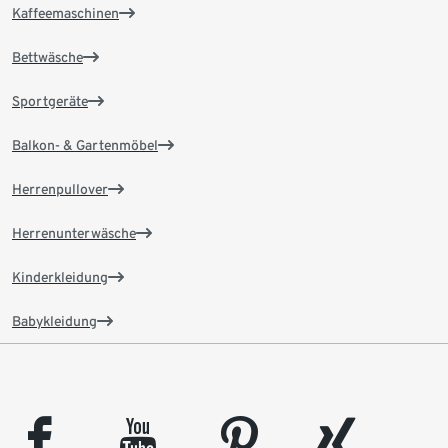
Kaffeemaschinen
Bettwäsche
Sportgeräte
Balkon- & Gartenmöbel
Herrenpullover
Herrenunterwäsche
Kinderkleidung
Babykleidung
facebook
youtube
pinterest
xing