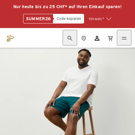
Nur heute bis zu 25 CHF* auf Ihren Einkauf sparen!
SUMMER26
Code kopieren
Hinweis*