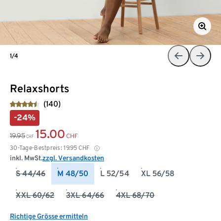
1/4
Relaxshorts
(140)
-24%
15.00
19.95
CHF
CHF
30-Tage-Bestpreis:
19.95
CHF
inkl. MwSt.
zzgl. Versandkosten
S 44/46
M 48/50
L 52/54
XL 56/58
XXL 60/62
3XL 64/66
4XL 68/70
Richtige Grösse ermitteln