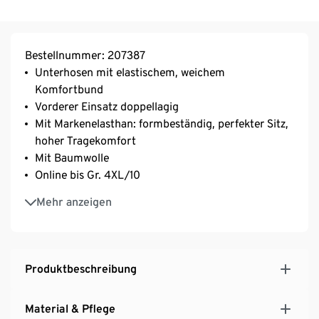
Bestellnummer: 207387
Unterhosen mit elastischem, weichem
Komfortbund
Vorderer Einsatz doppellagig
Mit Markenelasthan: formbeständig, perfekter Sitz,
hoher Tragekomfort
Mit Baumwolle
Online bis Gr. 4XL/10
Wir möchten Sie darüber informieren, dass
Mehr anzeigen
entgegen den Angaben an dem Produkt, unser
Produkt kein GOTS-Produkt ist. Der Grund hierfür
sind unvorhergesehene Probleme in der Lieferkette,
die ausserhalb unseres Einflussbereichs liegen.
Produktbeschreibung
Auch ohne das Siegel können wir Ihnen versichern:
Das Produkt wurde aus hochwertigen Materialien
Material & Pflege
und nach unseren strengen Qualitätsstandards