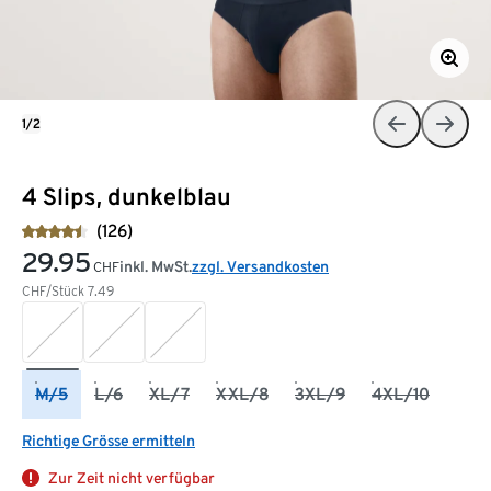
1/2
4 Slips, dunkelblau
(126)
29.95
inkl. MwSt.
zzgl. Versandkosten
CHF
CHF/Stück
7.49
M/5
L/6
XL/7
XXL/8
3XL/9
4XL/10
Richtige Grösse ermitteln
Zur Zeit nicht verfügbar