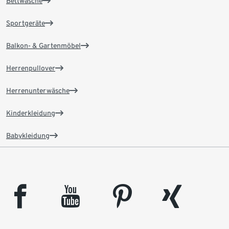
Bettwäsche
Sportgeräte
Balkon- & Gartenmöbel
Herrenpullover
Herrenunterwäsche
Kinderkleidung
Babykleidung
facebook
youtube
pinterest
xing