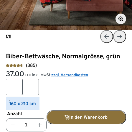
1/8
Biber-Bettwäsche, Normalgrösse, grün
(385)
37.00
inkl. MwSt.
zzgl. Versandkosten
CHF
160 x 210 cm
Anzahl
In den Warenkorb