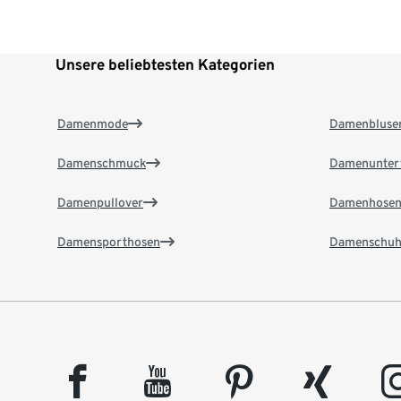
Unsere beliebtesten Kategorien
Damenmode
Damenbluse
Damenschmuck
Damenunter
Damenpullover
Damenhose
Damensporthosen
Damenschuh
facebook
youtube
pinterest
xing
insta