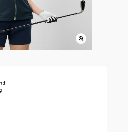
end
g
r Saum