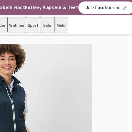
ikeln Röstkaffee, Kapseln & Tee*
Jetzt profitieren
der
Wohnen
Sport
Sale
Mehr