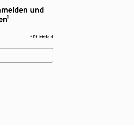
nmelden und
en¹
* Pflichtfeld