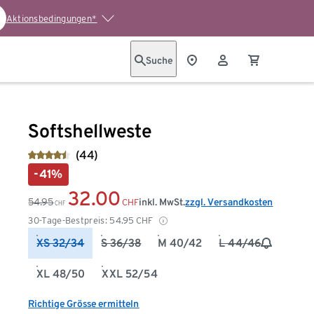
Aktionsbedingungen*
Suche
Softshellweste
(44)
-41%
32.00
54.95
inkl. MwSt.
zzgl. Versandkosten
CHF
CHF
30-Tage-Bestpreis:
54.95
CHF
XS 32/34
S 36/38
M 40/42
L 44/46
XL 48/50
XXL 52/54
Richtige Grösse ermitteln