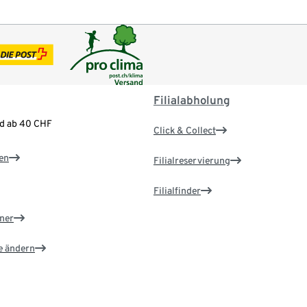
Filialabholung
nd ab 40 CHF
Click & Collect
en
Filialreservierung
Filialfinder
ner
e ändern