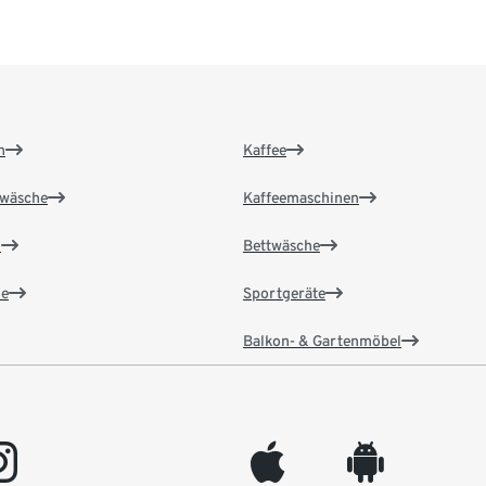
n
Kaffee
wäsche
Kaffeemaschinen
n
Bettwäsche
e
Sportgeräte
Balkon- & Gartenmöbel
gram
appleinc
android