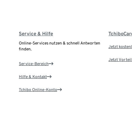
Service & Hilfe
TchiboCar
Online-Services nutzen & schnell Antworten
Jetzt kostenl
finden.
Jetzt Vortei
Service-Bereich
Hilfe & Kontakt
Tchibo Online-Konto