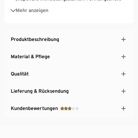
Push-up-Effekt am Po
Mehr anzeigen
Nahtlose Verarbeitung am Bund und an den
Beinabschlüssen ‒ nichts zeichnet sich ab
Unsichtbare Wäsche – ideal unter weisser und heller
Oberbekleidung
Produktbeschreibung
Mit hochwertigem Markenelasthan für
Langlebigkeit und hohe Waschbeständigkeit
Material & Pflege
Qualität
Lieferung & Rücksendung
Kundenbewertungen