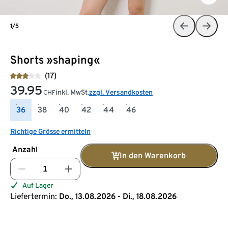
1/5
Shorts »shaping«
(17)
39.95
inkl. MwSt.
zzgl. Versandkosten
CHF
36
38
40
42
44
46
Richtige Grösse ermitteln
Anzahl
In den Warenkorb
Auf Lager
Liefertermin:
Do., 13.08.2026 - Di., 18.08.2026