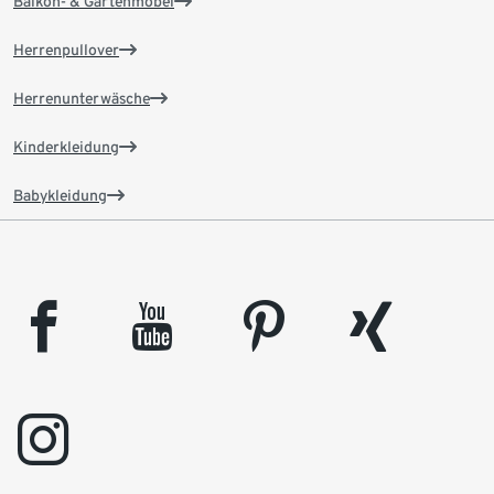
Balkon- & Gartenmöbel
Herrenpullover
Herrenunterwäsche
Kinderkleidung
Babykleidung
facebook
youtube
pinterest
xing
instagram