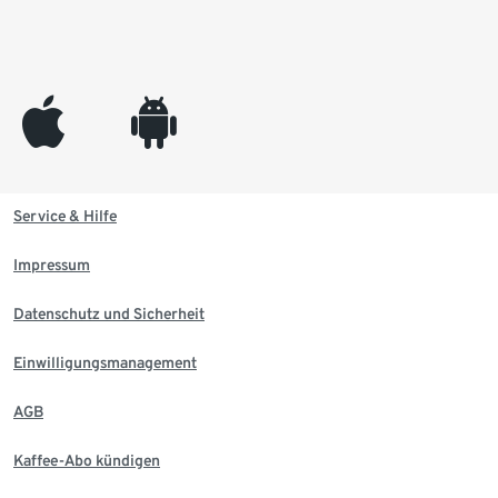
appleinc
android
Service & Hilfe
Impressum
Datenschutz und Sicherheit
Einwilligungsmanagement
AGB
Kaffee-Abo kündigen