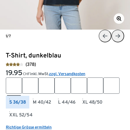
1/7
T-Shirt, dunkelblau
(378)
19.95
inkl. MwSt.
zzgl. Versandkosten
CHF
S 36/38
M 40/42
L 44/46
XL 48/50
XXL 52/54
Richtige Grösse ermitteln