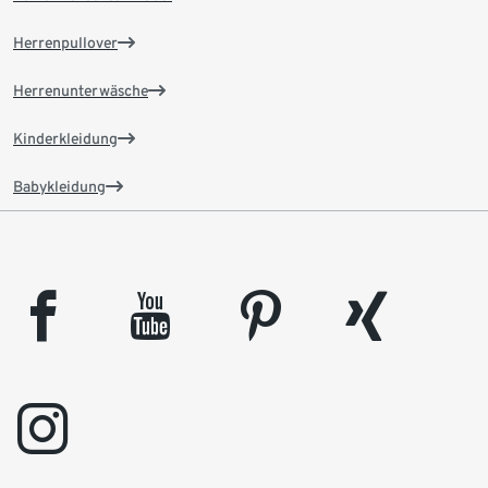
Herrenpullover
Herrenunterwäsche
Kinderkleidung
Babykleidung
facebook
youtube
pinterest
xing
instagram