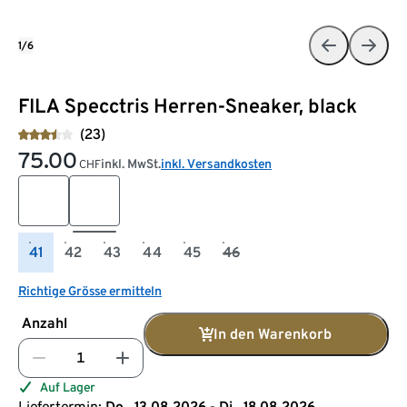
1/6
FILA Specctris Herren-Sneaker, black
(23)
75.00
inkl. MwSt.
inkl. Versandkosten
CHF
41
42
43
44
45
46
Richtige Grösse ermitteln
Anzahl
In den Warenkorb
Auf Lager
Liefertermin:
Do., 13.08.2026 - Di., 18.08.2026