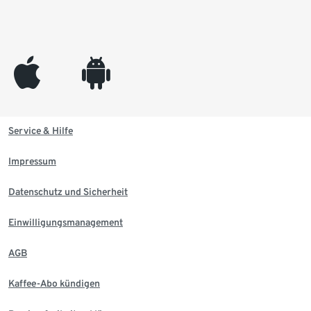
appleinc
android
Service & Hilfe
Impressum
Datenschutz und Sicherheit
Einwilligungsmanagement
AGB
Kaffee-Abo kündigen