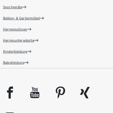
Sportgeräte
Balkon- & Gartenmöbel
Herrenpullover
Herrenunterwäsche
Kinderkleidung
Babykleidung
facebook
youtube
pinterest
xing