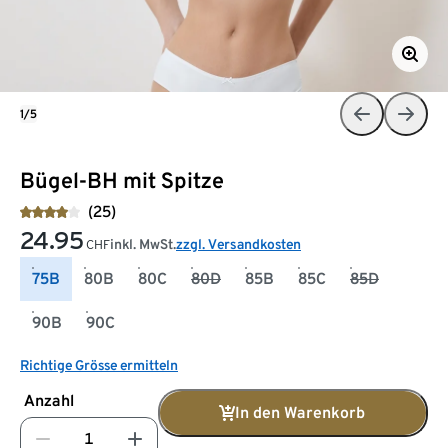
1/5
Bügel-BH mit Spitze
(25)
24.95
inkl. MwSt.
zzgl. Versandkosten
CHF
75B
80B
80C
80D
85B
85C
85D
90B
90C
Richtige Grösse ermitteln
Anzahl
In den Warenkorb