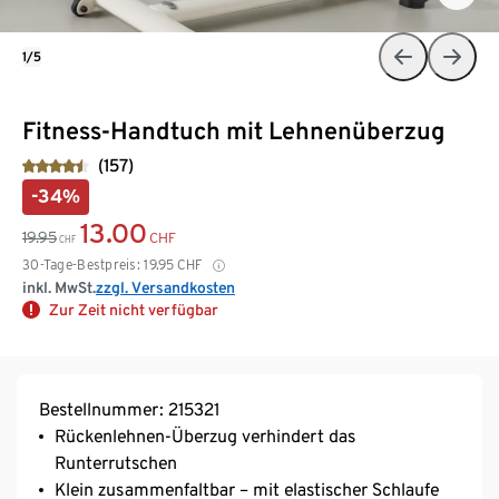
1/5
Fitness-Handtuch mit Lehnenüberzug
(157)
-34%
13.00
19.95
CHF
CHF
30-Tage-Bestpreis:
19.95
CHF
inkl. MwSt.
zzgl. Versandkosten
Zur Zeit nicht verfügbar
Bestellnummer: 215321
Rückenlehnen-Überzug verhindert das
Runterrutschen
Klein zusammenfaltbar – mit elastischer Schlaufe