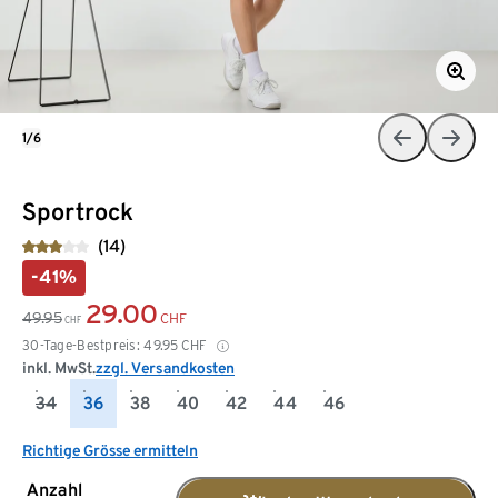
1/6
Sportrock
(14)
-41%
29.00
49.95
CHF
CHF
30-Tage-Bestpreis:
49.95
CHF
inkl. MwSt.
zzgl. Versandkosten
34
36
38
40
42
44
46
Richtige Grösse ermitteln
Anzahl