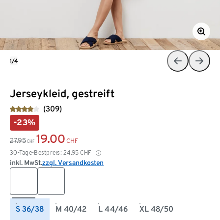
1/4
Jerseykleid, gestreift
(309)
-23%
19.00
27.95
CHF
CHF
30-Tage-Bestpreis:
24.95
CHF
inkl. MwSt.
zzgl. Versandkosten
S 36/38
M 40/42
L 44/46
XL 48/50