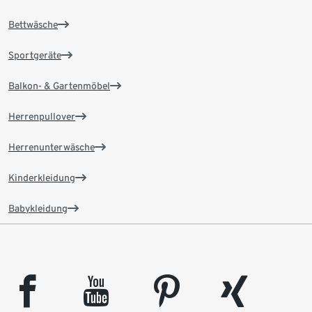
Bettwäsche
Sportgeräte
Balkon- & Gartenmöbel
Herrenpullover
Herrenunterwäsche
Kinderkleidung
Babykleidung
facebook
youtube
pinterest
xing