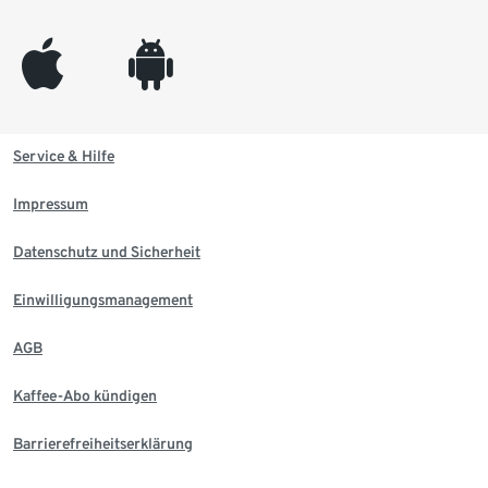
appleinc
android
Service & Hilfe
Impressum
Datenschutz und Sicherheit
Einwilligungsmanagement
AGB
Kaffee-Abo kündigen
Barrierefreiheitserklärung