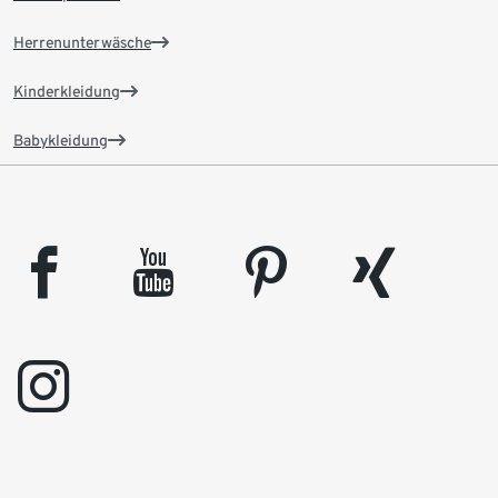
Herrenunterwäsche
Kinderkleidung
Babykleidung
facebook
youtube
pinterest
xing
instagram