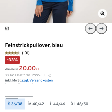
1/5
Feinstrickpullover, blau
(101)
-33%
20.00
29.95
CHF
CHF
30-Tage-Bestpreis:
29.95
CHF
inkl. MwSt.
zzgl. Versandkosten
S 36/38
M 40/42
L 44/46
XL 48/50