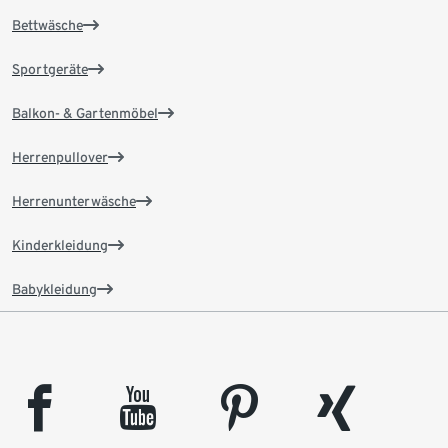
Bettwäsche
Sportgeräte
Balkon- & Gartenmöbel
Herrenpullover
Herrenunterwäsche
Kinderkleidung
Babykleidung
facebook
youtube
pinterest
xing