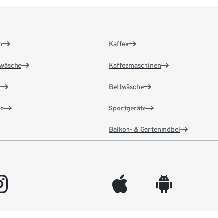
n
Kaffee
wäsche
Kaffeemaschinen
n
Bettwäsche
e
Sportgeräte
Balkon- & Gartenmöbel
gram
appleinc
android