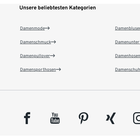
Unsere beliebtesten Kategorien
Damenmode
Damenbluse
Damenschmuck
Damenunter
Damenpullover
Damenhose
Damensporthosen
Damenschuh
facebook
youtube
pinterest
xing
insta