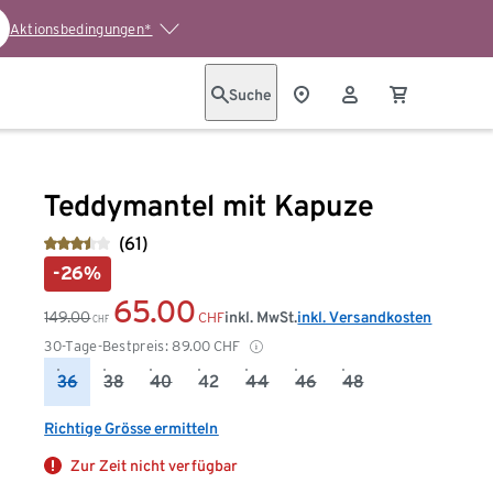
Aktionsbedingungen*
Suche
Teddymantel mit Kapuze
(61)
-26%
65.00
149.00
inkl. MwSt.
inkl. Versandkosten
CHF
CHF
30-Tage-Bestpreis:
89.00
CHF
36
38
40
42
44
46
48
Richtige Grösse ermitteln
Zur Zeit nicht verfügbar