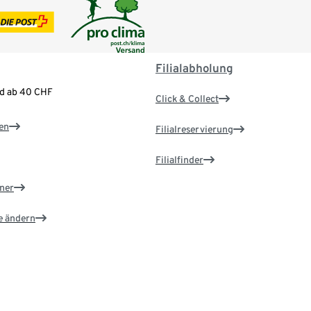
Filialabholung
nd ab 40 CHF
Click & Collect
en
Filialreservierung
Filialfinder
ner
e ändern