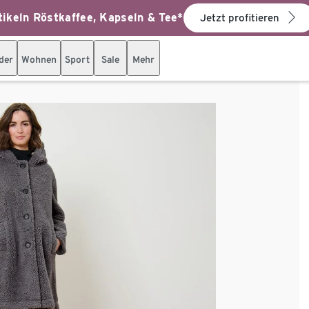
ikeln Röstkaffee, Kapseln & Tee*
Jetzt profitieren
der
Wohnen
Sport
Sale
Mehr