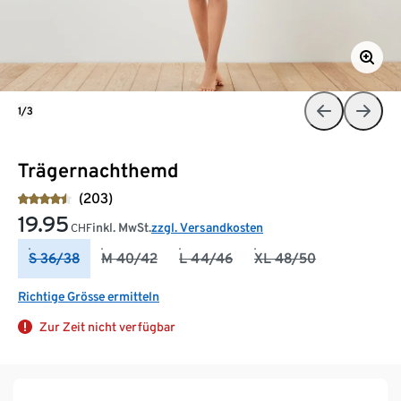
1/3
Trägernachthemd
(203)
19.95
inkl. MwSt.
zzgl. Versandkosten
CHF
S 36/38
M 40/42
L 44/46
XL 48/50
Richtige Grösse ermitteln
Zur Zeit nicht verfügbar