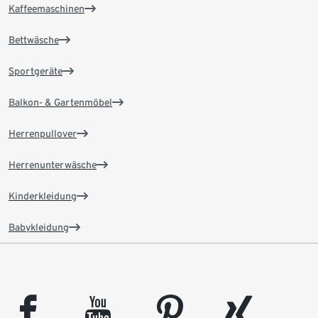
Kaffeemaschinen
Bettwäsche
Sportgeräte
Balkon- & Gartenmöbel
Herrenpullover
Herrenunterwäsche
Kinderkleidung
Babykleidung
facebook
youtube
pinterest
xing