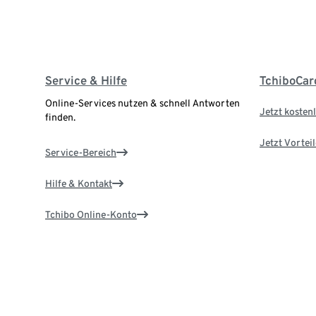
Service & Hilfe
TchiboCar
Online-Services nutzen & schnell Antworten
Jetzt kostenl
finden.
Jetzt Vortei
Service-Bereich
Hilfe & Kontakt
Tchibo Online-Konto