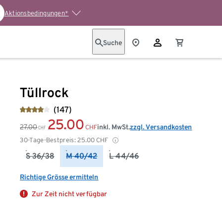
Aktionsbedingungen*
Suche
Tüllrock
(147)
25.00
27.00
inkl. MwSt.
zzgl. Versandkosten
CHF
CHF
30-Tage-Bestpreis:
25.00
CHF
S 36/38
M 40/42
L 44/46
Richtige Grösse ermitteln
Zur Zeit nicht verfügbar