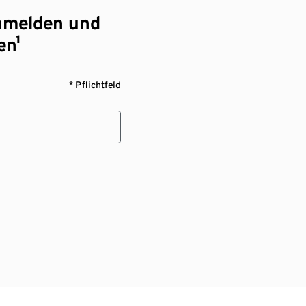
nmelden und
en¹
* Pflichtfeld