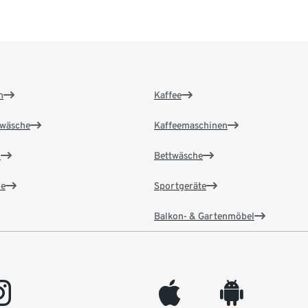
n
Kaffee
wäsche
Kaffeemaschinen
n
Bettwäsche
e
Sportgeräte
Balkon- & Gartenmöbel
gram
appleinc
android