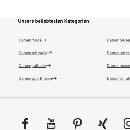
Unsere beliebtesten Kategorien
Damenmode
Damenbluse
Damenschmuck
Damenunter
Damenpullover
Damenhose
Damensporthosen
Damenschuh
facebook
youtube
pinterest
xing
insta