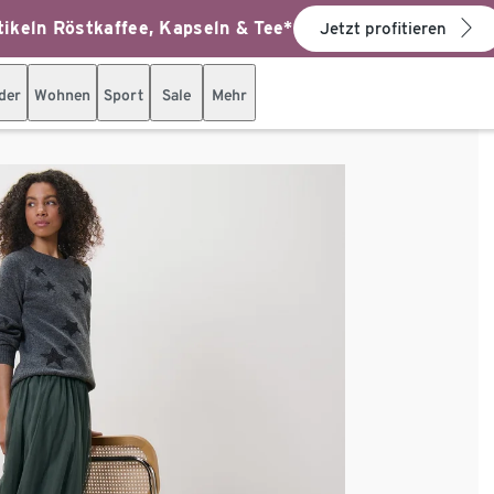
ikeln Röstkaffee, Kapseln & Tee*
Jetzt profitieren
der
Wohnen
Sport
Sale
Mehr