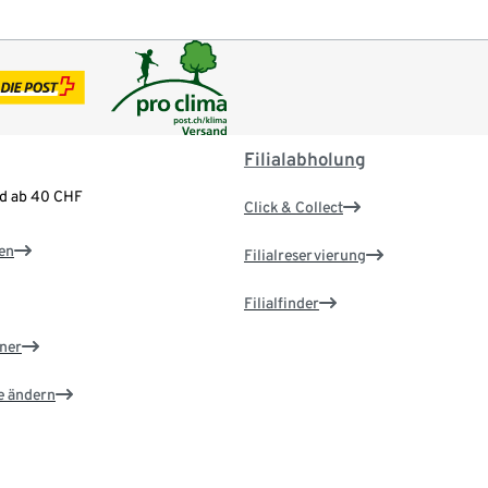
Filialabholung
nd ab 40 CHF
Click & Collect
en
Filialreservierung
Filialfinder
ner
e ändern