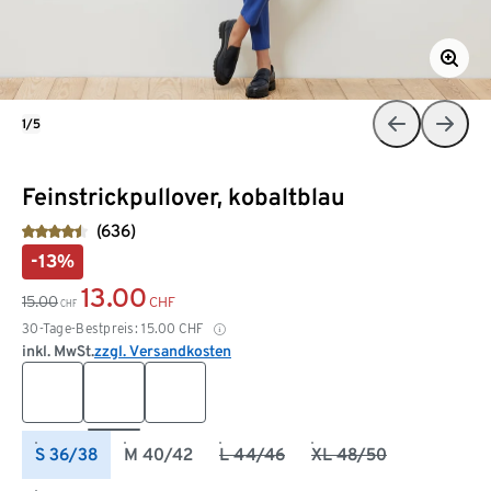
1/5
Feinstrickpullover, kobaltblau
(636)
-13%
13.00
15.00
CHF
CHF
30-Tage-Bestpreis:
15.00
CHF
inkl. MwSt.
zzgl. Versandkosten
S 36/38
M 40/42
L 44/46
XL 48/50