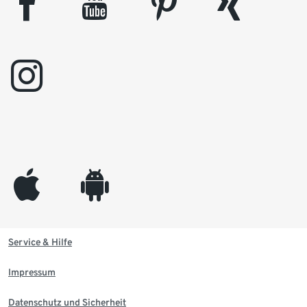
facebook
youtube
pinterest
xing
instagram
appleinc
android
Service & Hilfe
Impressum
Datenschutz und Sicherheit