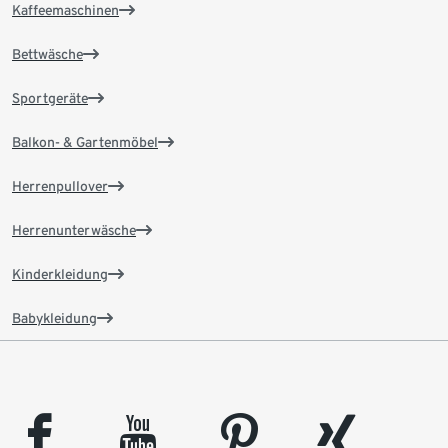
Kaffeemaschinen
Bettwäsche
Sportgeräte
Balkon- & Gartenmöbel
Herrenpullover
Herrenunterwäsche
Kinderkleidung
Babykleidung
facebook
youtube
pinterest
xing