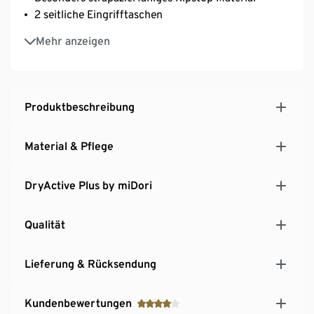
2 seitliche Eingrifftaschen
Gesässtasche mit Klettverschluss
Mehr anzeigen
Zulaufender Beinabschluss mit kleinen seitlichen
Schlitzen
Mit Markenelasthan: formbeständig, perfekter Sitz
bei voller Bewegungsfreiheit
Produktbeschreibung
Material & Pflege
DryActive Plus by miDori
Qualität
Lieferung & Rücksendung
Kundenbewertungen