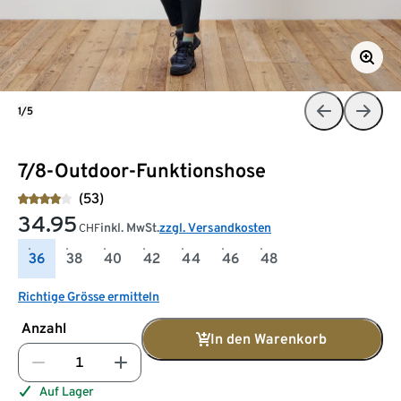
1/5
7/8-Outdoor-Funktionshose
(53)
34.95
inkl. MwSt.
zzgl. Versandkosten
CHF
36
38
40
42
44
46
48
Richtige Grösse ermitteln
Anzahl
In den Warenkorb
Auf Lager