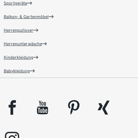
Sportgeräte
Balkon- & Gartenmöbel
Herrenpullover
Herrenunterwäsche
Kinderkleidung
Babykleidung
facebook
youtube
pinterest
xing