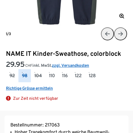
1/3
NAME IT Kinder-Sweathose, colorblock
29.95
inkl. MwSt.
zzgl. Versandkosten
CHF
92
98
104
110
116
122
128
Richtige Grösse ermitteln
Zur Zeit nicht verfügbar
Bestellnummer: 217063
Hoher Tragekomfort durch weiche Baumwoll-