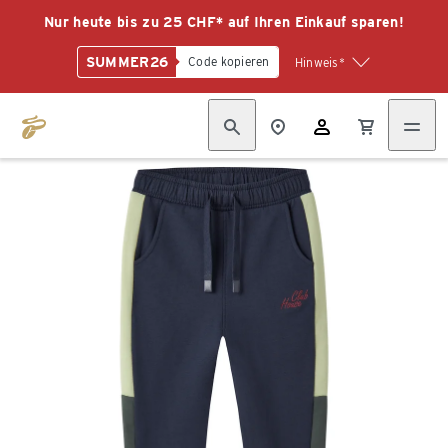
Nur heute bis zu 25 CHF* auf Ihren Einkauf sparen!
SUMMER26
Code kopieren
Hinweis*