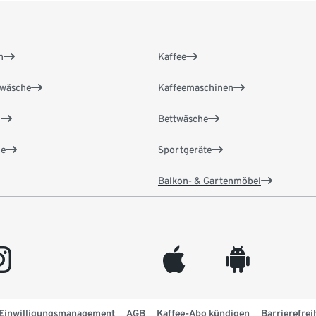
n
Kaffee
wäsche
Kaffeemaschinen
n
Bettwäsche
e
Sportgeräte
Balkon- & Gartenmöbel
gram
appleinc
android
Einwilligungsmanagement
AGB
Kaffee-Abo kündigen
Barrierefrei