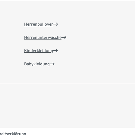
Herrenpullover
Herrenunterwäsche
Kinderkleidung
Babykleidung
heitserklärung