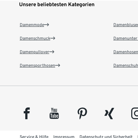
Unsere beliebtesten Kategorien
Damenmode
Damenbluse
Damenschmuck
Damenunter
Damenpullover
Damenhose
Damensporthosen
Damenschuh
facebook
youtube
pinterest
xing
insta
Service & Hilfe
Impressum
Datenschutz und Sicherheit