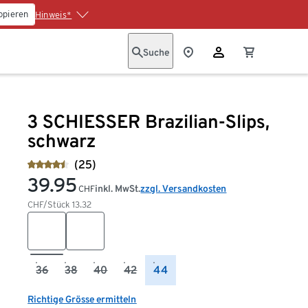
opieren
Hinweis*
Suche
3 SCHIESSER Brazilian-Slips,
schwarz
(25)
39.95
inkl. MwSt.
zzgl. Versandkosten
CHF
CHF/Stück
13.32
36
38
40
42
44
Richtige Grösse ermitteln