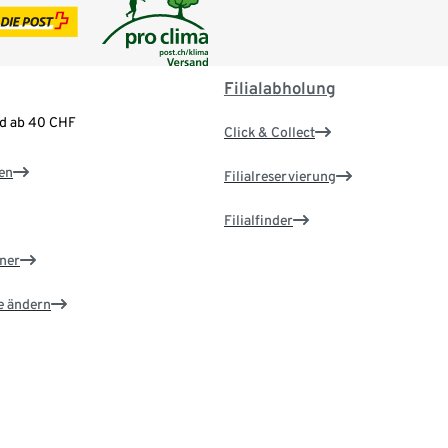
Filialabholung
nd ab 40 CHF
Click & Collect
en
Filialreservierung
Filialfinder
ner
e ändern