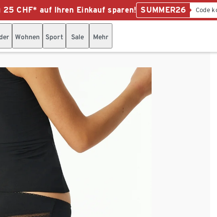
u 25 CHF* auf Ihren Einkauf sparen!
SUMMER26
Code k
der
Wohnen
Sport
Sale
Mehr