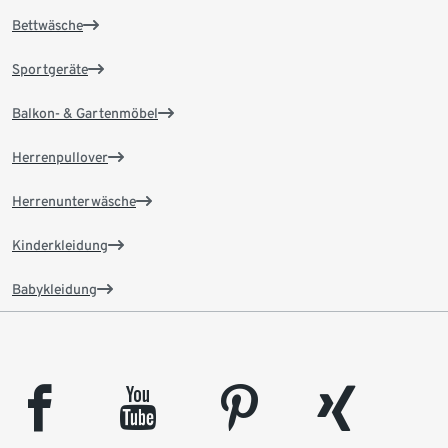
Bettwäsche
Sportgeräte
Balkon- & Gartenmöbel
Herrenpullover
Herrenunterwäsche
Kinderkleidung
Babykleidung
facebook
youtube
pinterest
xing