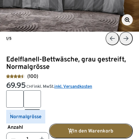
1/5
Edelflanell-Bettwäsche, grau gestreift,
Normalgrösse
(100)
69.95
inkl. MwSt.
inkl. Versandkosten
CHF
Normalgrösse
Anzahl
In den Warenkorb