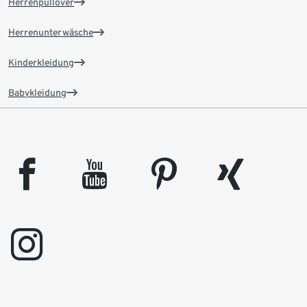
Herrenpullover
Herrenunterwäsche
Kinderkleidung
Babykleidung
facebook
youtube
pinterest
xing
instagram