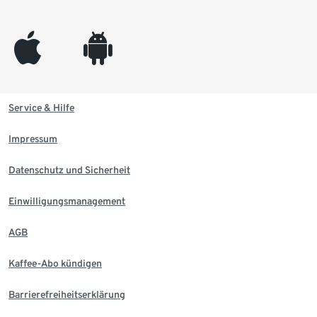
appleinc
android
Service & Hilfe
Impressum
Datenschutz und Sicherheit
Einwilligungsmanagement
AGB
Kaffee-Abo kündigen
Barrierefreiheitserklärung