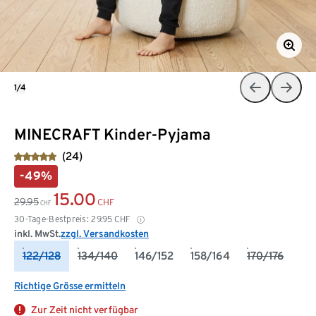
1/4
MINECRAFT Kinder-Pyjama
(24)
-49%
15.00
29.95
CHF
CHF
30-Tage-Bestpreis:
29.95
CHF
inkl. MwSt.
zzgl. Versandkosten
122/128
134/140
146/152
158/164
170/176
Richtige Grösse ermitteln
Zur Zeit nicht verfügbar