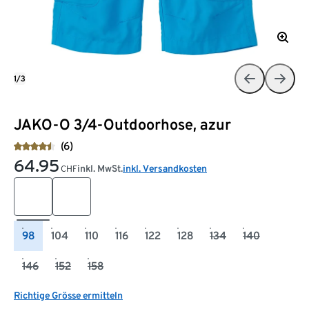
1/3
JAKO-O 3/4-Outdoorhose, azur
(6)
64.95
inkl. MwSt.
inkl. Versandkosten
CHF
98
104
110
116
122
128
134
140
146
152
158
Richtige Grösse ermitteln