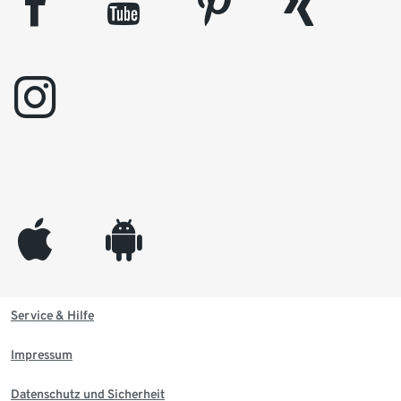
facebook
youtube
pinterest
xing
instagram
appleinc
android
Service & Hilfe
Impressum
Datenschutz und Sicherheit