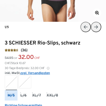
1/5
3 SCHIESSER Rio-Slips, schwarz
(36)
32.00
54.95
CHF
CHF
CHF/Stück
10.67
30-Tage-Bestpreis:
32.00
CHF
inkl. MwSt.
zzgl. Versandkosten
M/5
L/6
XL/7
XXL/8
Richtige Grösse ermitteln