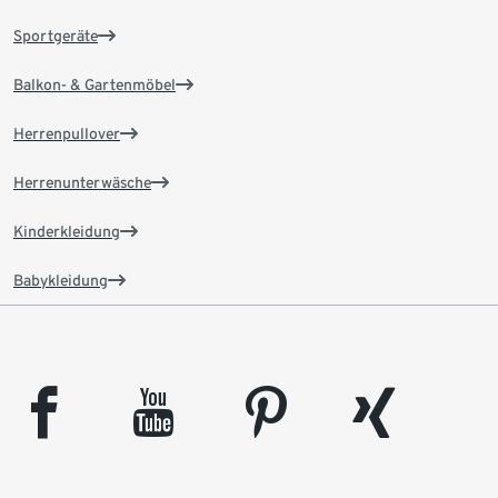
Sportgeräte
Balkon- & Gartenmöbel
Herrenpullover
Herrenunterwäsche
Kinderkleidung
Babykleidung
facebook
youtube
pinterest
xing