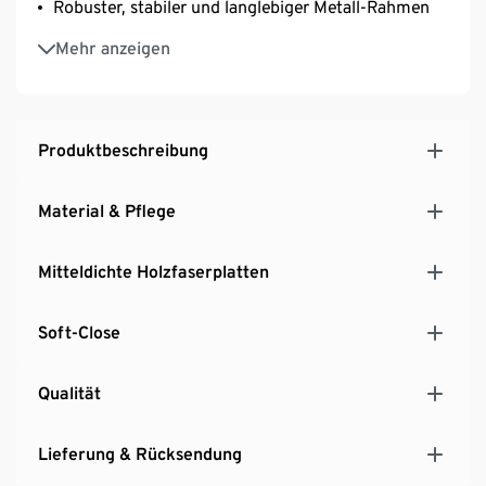
Robuster, stabiler und langlebiger Metall-Rahmen
Rahmen aus pulverbeschichtetem Stahl, weiss
Mehr anzeigen
lackiert
Schubladen mit seitlichen Auszugsschienen und
Soft-Close
Höhenverstellbare Füsse für einen sicheren Stand
Produktbeschreibung
Material & Pflege
Mitteldichte Holzfaserplatten
Soft-Close
Qualität
Lieferung & Rücksendung