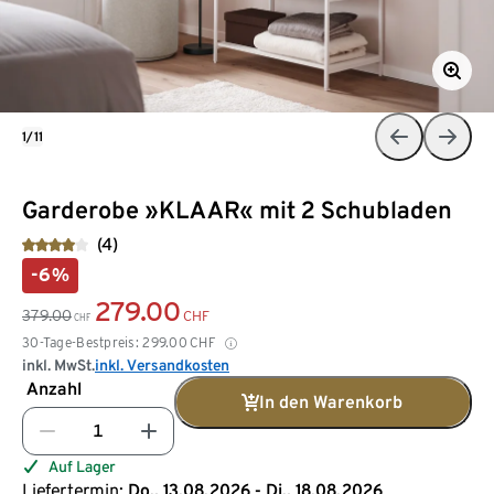
1/11
Garderobe »KLAAR« mit 2 Schubladen
(4)
-6%
279.00
379.00
CHF
CHF
30-Tage-Bestpreis:
299.00
CHF
inkl. MwSt.
inkl. Versandkosten
Anzahl
In den Warenkorb
Auf Lager
Liefertermin:
Do., 13.08.2026 - Di., 18.08.2026